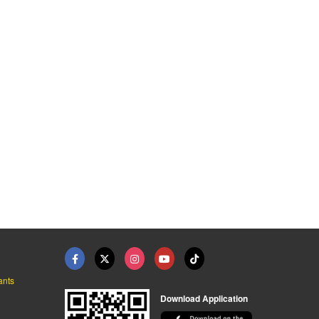
 ป้ายถนน
รับผลิตป้ายอักษรขึ้น ...
รับพิมพ์สติ๊กเกอร์บา ...
ผู้ผลิตโคมไฟประติมากรรมหงษ์ กินรี ช รวยไลท์ติ้ง
บริษัท เอเจเจ ลาเบล จำกัด
บริษัท เอเจเจ ลาเบล จำกัด
ants
Download Application