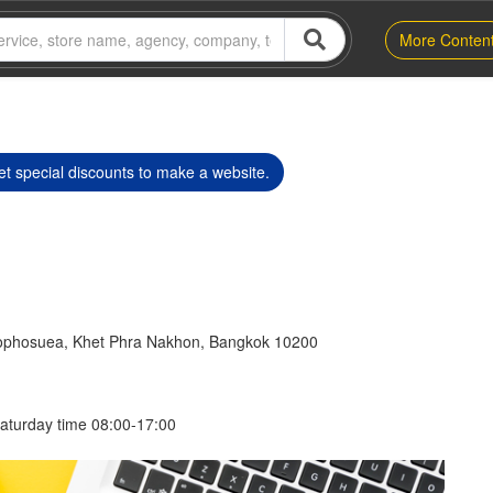
More Conten
t special discounts to make a website.
phosuea, Khet Phra Nakhon, Bangkok 10200
aturday time 08:00-17:00