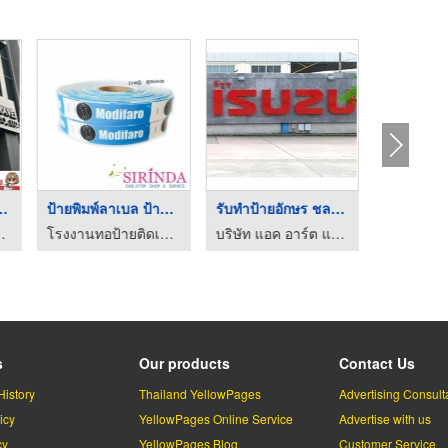
น้าร้าน ป้ ...
ป้ายพิมพ์ลาเบล ป้ายพ ...
รับทำป้ายอักษร ชลบุร ...
ป้ายซอย
ซายน์ กราฟฟิก
โรงงานทอป้ายติดเสื้อ ป้ายลาเบล พี เอส เอ คอร์ปอเรชั่น
บริษัท แอค อาร์ต แอดเวอร์ไทซิ่ง จำกัด
s
Our products
Contact Us
History
Thailand YellowPages
Advertising Consult
icy
YellowPages Online Service
Advertise with us
cy
YellowPages Blog
Customer Service