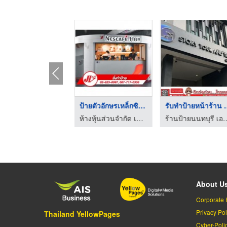
งานป้ายอะคริลิค บ่อว ...
ป้ายตัวอักษรเหล็กซิง ...
รับทำป้ายห
โรงงานผลิตป้าย ศรีราชา ชลบุรี - พีพีเอ็ม ไซน์แฟคตอรี่
ห้างหุ้นส่วนจำกัด เจ วี อาร์ต
ร้านป้ายนนทบุรี เอ
About U
Corporate 
Privacy Pol
Thailand YellowPages
Cyber-Poli