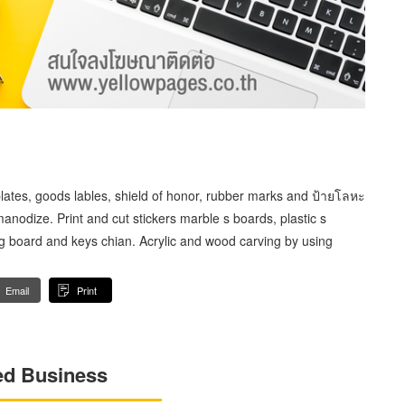
ates, goods lables, shield of honor, rubber marks and ป้ายโลหะ
anodize. Print and cut stickers marble s boards, plastic s
ing board and keys chian. Acrylic and wood carving by using
Email
Print
ed Business