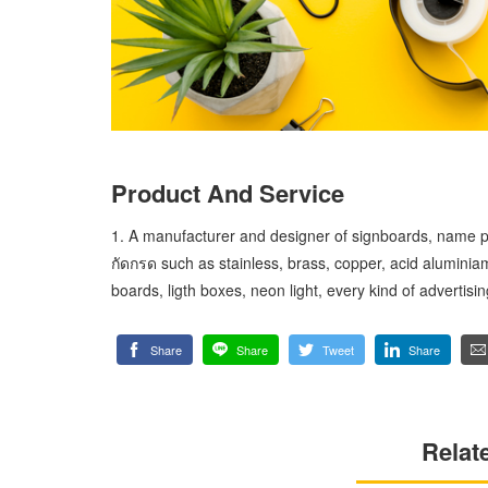
Product And Service
1. A manufacturer and designer of signboards, name pl
กัดกรด such as stainless, brass, copper, acid aluminiam
boards, ligth boxes, neon light, every kind of advertis
Share
Share
Tweet
Share
Relat