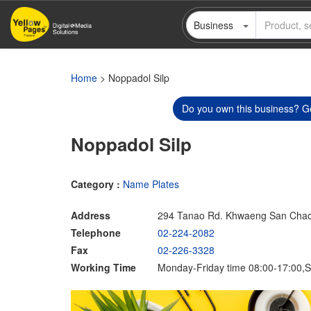
Skip
Business
to
main
content
Home
> Noppadol Silp
Do you own this business? Ge
Noppadol Silp
Category :
Name Plates
Address
294 Tanao Rd. Khwaeng San Chao
Telephone
02-224-2082
Fax
02-226-3328
Working Time
Monday-Friday time 08:00-17:00,S