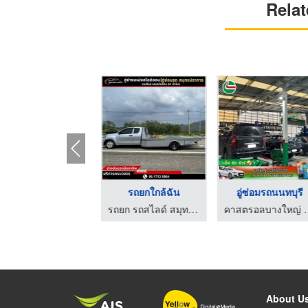
Relat
ถยกรถสไลด์ กรุงเทพ
รถยกใกล้ฉัน
อู่ซ่อมรถนนทบุรี
รถยก รถสไลด์ สมุทรปราการ
รถยก รถสไลด์ สมุทรปราการ
คาสตรอลบางให
About U