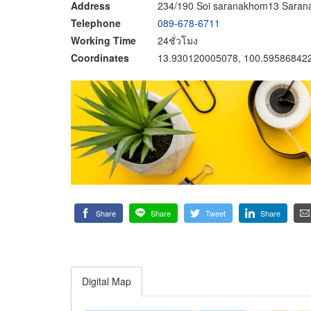
Address
234/190 Soi saranakhom13 Saran
Telephone
089-678-6711
Working Time
24ชั่วโมง
Coordinates
13.930120005078, 100.59586842
Share
Share
Tweet
Share
Digital Map