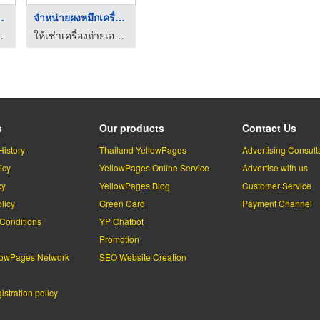
ครื่อง ...
จำหน่ายผงหมึกเครื่อง ...
้ เซลส์แอนด์เซอร์วิส
ให้เช่าเครื่องถ่ายเอกสาร อยุธยาก๊อปปี้ เซลส์แอนด์เซอร์วิส
s
Our products
Contact Us
History
Thailand YellowPages
Advertising Consult
icy
YellowPages Online Service
Advertise with us
cy
YellowPages Blog
Customer Service
licy
Green Card
Payment Channel
Conditions
YP Chatbot
l
Promotion
lowPages Network
SEO Website Creation
stration policy