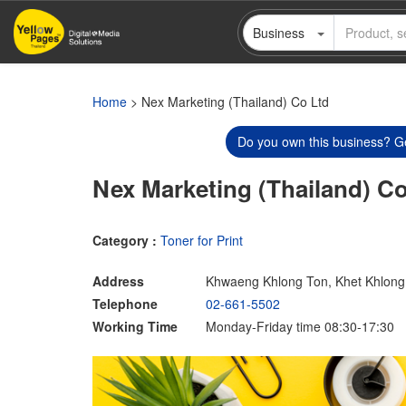
Skip
Business
to
main
content
Home
> Nex Marketing (Thailand) Co Ltd
Do you own this business? Ge
Nex Marketing (Thailand) Co
Category :
Toner for Print
Address
Khwaeng Khlong Ton, Khet Khlong
Telephone
02-661-5502
Working Time
Monday-Friday time 08:30-17:30