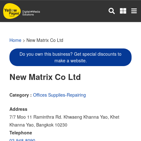
Skip
to
main
content
Home
> New Matrix Co Ltd
Do you own this business? Get special discounts to
make a website.
New Matrix Co Ltd
Category :
Offices Supplies-Repairing
Address
7/7 Moo 11 Raminthra Rd. Khwaeng Khanna Yao, Khet
Khanna Yao, Bangkok 10230
Telephone
02-948-8090