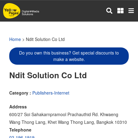
Skip
to
main
content
Home
> Ndit Solution Co Ltd
Do you own this business? Get special discounts to
make a website.
Ndit Solution Co Ltd
Category :
Publishers-Internet
Address
600/27 Soi Sahakarnpramool Prachauthid Rd. Khwaeng
Wang Thong Lang, Khet Wang Thong Lang, Bangkok 10310
Telephone
02-196-1919