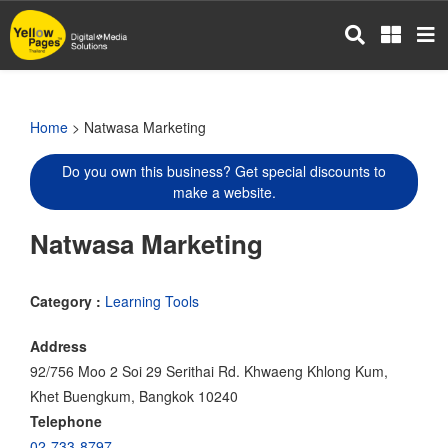
Skip
to
main
content
Home
> Natwasa Marketing
Do you own this business? Get special discounts to
make a website.
Natwasa Marketing
Category :
Learning Tools
Address
92/756 Moo 2 Soi 29 Serithai Rd. Khwaeng Khlong Kum,
Khet Buengkum, Bangkok 10240
Telephone
02-733-8797