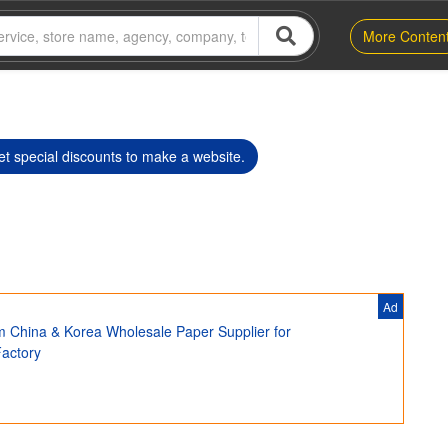
More Conten
t special discounts to make a website.
Ad
m China & Korea Wholesale Paper Supplier for
Factory