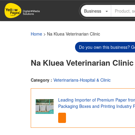
Skip
Business
to
main
content
Home
> Na Kluea Veterinarian Clinic
Do you own this business? Ge
Na Kluea Veterinarian Clinic
Category :
Veterinarians-Hospital & Clinic
Leading Importer of Premium Paper fro
Packaging Boxes and Printing Industry 