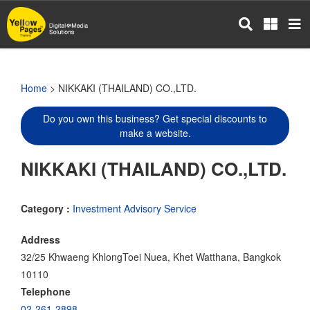
Skip
to
main
content
Home
> NIKKAKI (THAILAND) CO.,LTD.
Do you own this business? Get special discounts to
make a website.
NIKKAKI (THAILAND) CO.,LTD.
Category :
Investment Advisory Service
Address
32/25 Khwaeng KhlongToei Nuea, Khet Watthana, Bangkok
10110
Telephone
02-261-2898