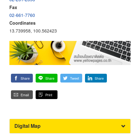
Fax
02-661-7760
Coordinates
13.739958, 100.562423
Share
Share
Tweet
Share
Email
Print
Digital Map