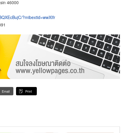
asin 46000
1BQXEcBujC/?mibextid=wwXIfr
391
Email
Print