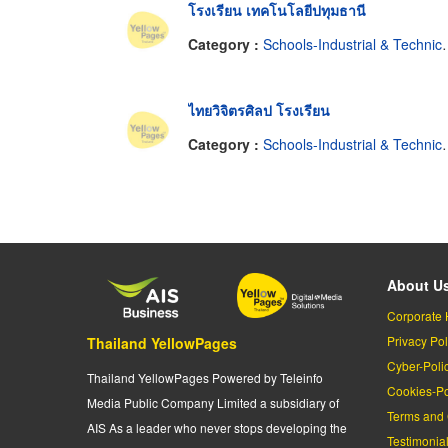
โรงเรียน เทคโนโลยีปทุมธานี
Category :
Schools-Industrial & Technical & Trade
ไทยวิจิตรศิลป โรงเรียน
Category :
Schools-Industrial & Technical & Trade
About U
Corporate 
Privacy Pol
Thailand YellowPages
Cyber-Poli
Thailand YellowPages Powered by Teleinfo
Cookies-Po
Media Public Company Limited a subsidiary of
Terms and 
AIS As a leader who never stops developing the
Testimonia