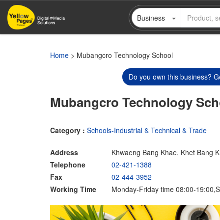
Skip
Business
to
main
content
Home
> Mubangcro Technology School
Do you own this business? Ge
Mubangcro Technology Sch
Category :
Schools-Industrial & Technical & Trade
Address
Khwaeng Bang Khae, Khet Bang K
Telephone
02-421-1388
Fax
02-444-3952
Working Time
Monday-Friday time 08:00-19:00,S