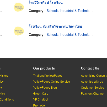
ไทยวิจิตรศิลป โรงเรียน
Category :
Schools-Industrial & Technical & Trade
โรงเรียน ส่งเสริมวิชาการแว่นตาไทย
Category :
Schools-Industrial & Technical & Trade
s
Our products
Contact Us
History
Thailand YellowPages
Advertising Consult
icy
YellowPages Online Service
Advertise with us
cy
YellowPages Blog
Customer Service
licy
Green Card
Payment Channel
Conditions
YP Chatbot
l
Promotion