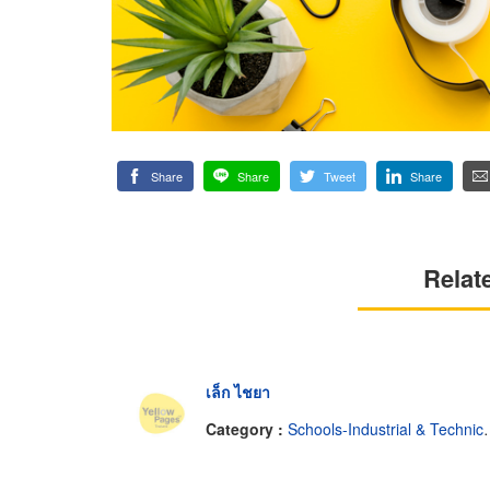
Share
Share
Tweet
Share
Relat
เล็ก ไชยา
Category :
Schools-Industrial & Technical & Trade