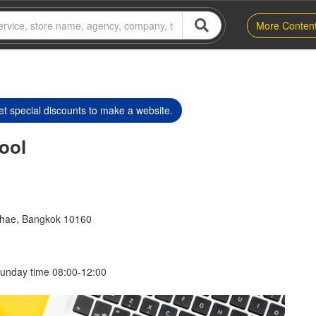
More Conten
t special discounts to make a website.
ool
hae, Bangkok 10160
unday time 08:00-12:00