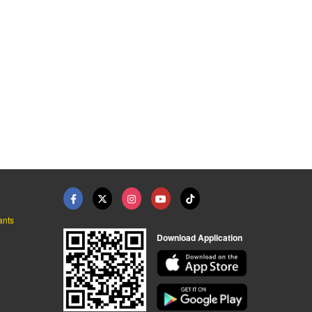
ants
Download Application