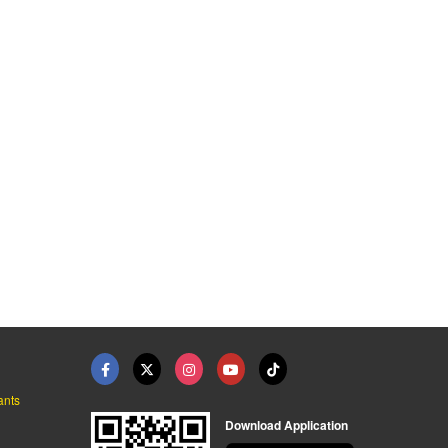
ants
Download Application