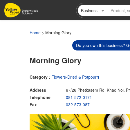
Skip
Business
to
main
content
Home
> Morning Glory
Do you own this business? Ge
Morning Glory
Category :
Flowers-Dried & Potpourri
Address
67/26 Phetkasem Rd. Khao Noi, Pr
Telephone
081-572-0171
Fax
032-573-087