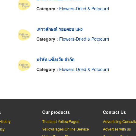
Category :
Flowers-Dried & Potpourri
เสาวลักษณ์ รอบคอบ แผง
Category :
Flowers-Dried & Potpourri
บริษัท แซ็ลเวีย จำกัด
Category :
Flowers-Dried & Potpourri
s
Our products
Contact Us
History
Thailand YellowPages
Advertising Consult
icy
YellowPages Online Service
Advertise with us