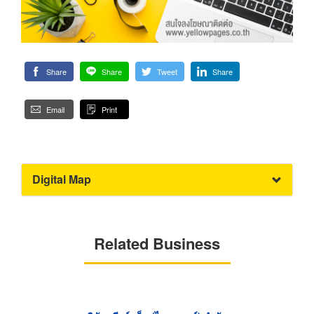
Share
Share
Tweet
Share
Email
Print
Digital Map
Related Business