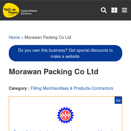
Skip
to
main
content
Home
> Morawan Packing Co Ltd
Do you own this business? Get special discounts to
make a website.
Morawan Packing Co Ltd
Category :
Filling Merchandises & Products-Contractors
Ad