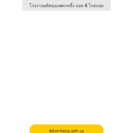
โรงงานผลิตกล่องกระดาษลูกฟูกกันน้ำ - เคพีซี คาร์ตัน
โรงงานผลิตถุงแพคเกจจิ้ง แอล.พี.โกลบอล
Advertising with us