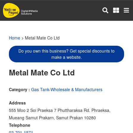
Skip
to
main
content
Home
> Metal Mate Co Ltd
Do you own this business? Get special discounts to
make a website.
Metal Mate Co Ltd
Category :
Gas Tank-Wholesale & Manufacturers
Address
555 Moo 2 Soi Praeksa 7 Phuttharaksa Rd. Phraeksa,
Mueang Samut Prakarn, Samut Prakan 10280
Telephone
02-701-1571