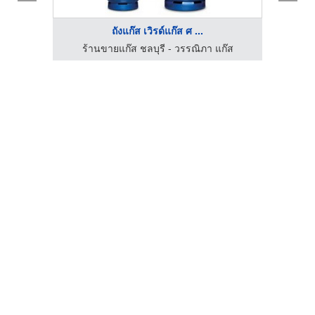
ถังแก๊ส เวิรด์แก๊ส ศ ...
รับเดินท่อและติดตั้งระบบแก๊ส LPG, NG, LNG - โอแก๊ส เอ็นจิเนียริ่ง
ร้านขายแก๊ส ชลบุรี - วรรณิภา แก๊ส
ร้