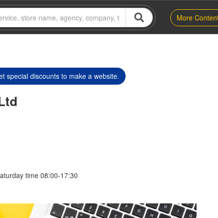
More Conten
t special discounts to make a website.
Ltd
aturday time 08:00-17:30