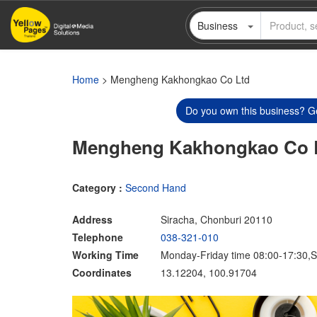
Skip
Business
to
main
content
Home
> Mengheng Kakhongkao Co Ltd
Do you own this business? Ge
Mengheng Kakhongkao Co 
Category :
Second Hand
Address
Siracha, Chonburi 20110
Telephone
038-321-010
Working Time
Monday-Friday time 08:00-17:30,S
Coordinates
13.12204, 100.91704