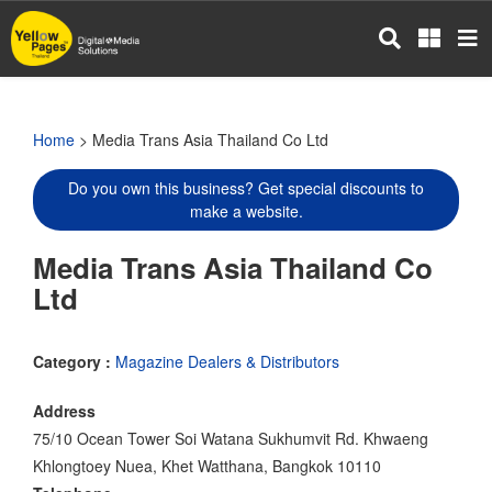
Skip
to
main
content
Home
> Media Trans Asia Thailand Co Ltd
Do you own this business? Get special discounts to
make a website.
Media Trans Asia Thailand Co
Ltd
Category :
Magazine Dealers & Distributors
Address
75/10 Ocean Tower Soi Watana Sukhumvit Rd. Khwaeng
Khlongtoey Nuea, Khet Watthana, Bangkok 10110