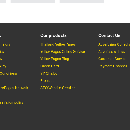
s
Our products
Contact Us
History
Thailand YellowPages
Advertising Consult
icy
YellowPages Online Service
Advertise with us
cy
YellowPages Blog
Customer Service
licy
Green Card
Payment Channel
Conditions
YP Chatbot
l
Promotion
lowPages Network
SEO Website Creation
stration policy