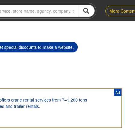
More Conten
t special discounts to make a website.
Ad
s crane rental services from 7–1,200 tons
s and trailer rentals.