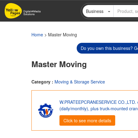
Skip
Business
to
main
content
Home
> Master Moving
Do you own this business? Ge
Master Moving
Category :
Moving & Storage Service
W.PRATEEPCRANESERVICE CO.,LTD. offer
(daily/monthly), plus truck-mounted crane
Click to see more details