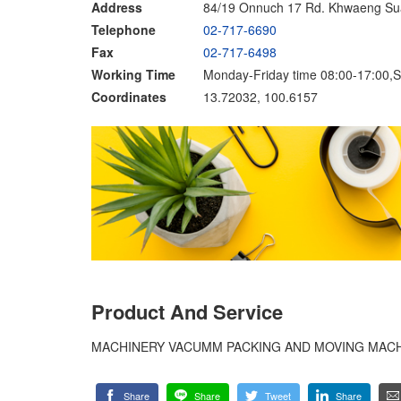
Address
84/19 Onnuch 17 Rd. Khwaeng Su
Telephone
02-717-6690
Fax
02-717-6498
Working Time
Monday-Friday time 08:00-17:00,S
Coordinates
13.72032, 100.6157
Product And Service
MACHINERY VACUMM PACKING AND MOVING MAC
Share
Share
Tweet
Share