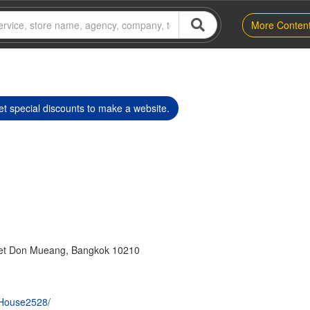
More Conten
t special discounts to make a website.
et Don Mueang, Bangkok 10210
oHouse2528/