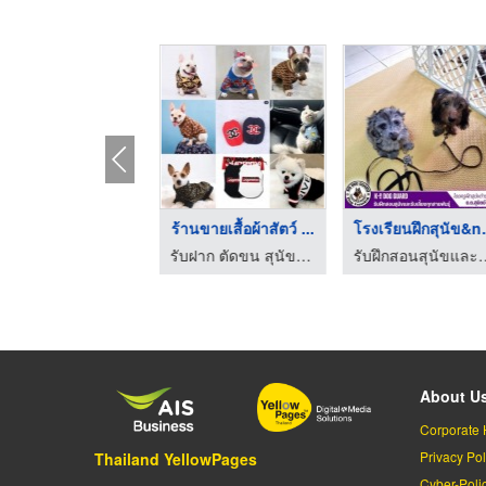
รับฝากเลี้ยงสุนัข สม ...
ร้านขายเสื้อผ้าสัตว์ ...
โรงเรียน
รับฝากเลี้ยงสุนัข สมุทรปราการ - Tim&Yim Family
รับฝาก ตัดขน สุนัข และแมว - Pet Relax
รับฝึกสอนสุนัขและรั
About U
Corporate 
Privacy Pol
Thailand YellowPages
Cyber-Poli