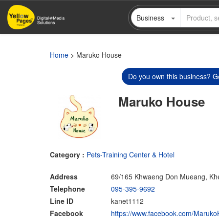
Skip
Business
to
main
content
Home
> Maruko House
Do you own this business? Ge
Maruko House
Category :
Pets-Training Center & Hotel
Address
69/165 Khwaeng Don Mueang, Kh
Telephone
095-395-9692
Line ID
kanet1112
Facebook
https://www.facebook.com/Maruk