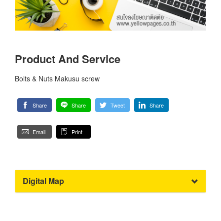
Product And Service
Bolts & Nuts Makusu screw
Share
Share
Tweet
Share
Email
Print
Digital Map