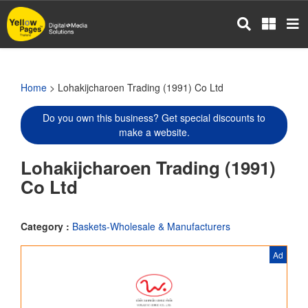
Skip
to
main
content
Home
> Lohakijcharoen Trading (1991) Co Ltd
Do you own this business? Get special discounts to
make a website.
Lohakijcharoen Trading (1991)
Co Ltd
Category :
Baskets-Wholesale & Manufacturers
Ad