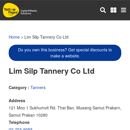
Skip
to
main
content
Home
> Lim Silp Tannery Co Ltd
Do you own this business? Get special discounts to
make a website.
Lim Silp Tannery Co Ltd
Category :
Tanners
Address
121 Moo 1 Sukhumvit Rd. Thai Ban, Mueang Samut Prakarn,
Samut Prakan 10280
Telephone
02-703-9055