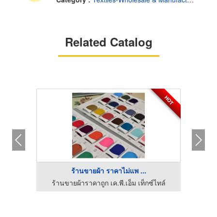
Related Catalog
HOT
ร้านขายผ้า ราคาไม่แพ ...
จำหน่ายผ้าเสื้อเชิ้ตและผ้ายูนิฟอร์ม - ดีไฟเนสต์ แฟบริค
ร้านขายผ้าราคาถูก เค.พี.เอ็ม เท็กซ์ไทล์
ร้า