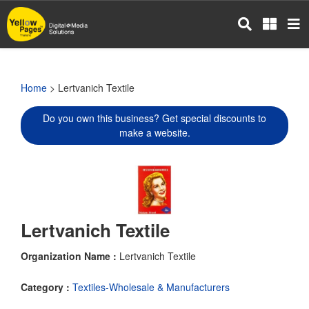
Skip
to
main
content
Home
> Lertvanich Textile
Do you own this business? Get special discounts to
make a website.
Lertvanich Textile
Organization Name :
Lertvanich Textile
Category :
Textiles-Wholesale & Manufacturers