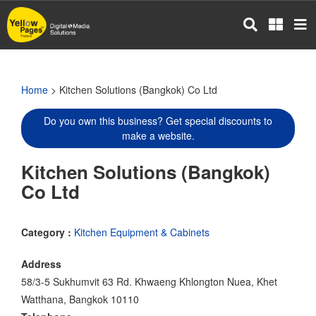
Skip
to
main
content
Home
> Kitchen Solutions (Bangkok) Co Ltd
Do you own this business? Get special discounts to
make a website.
Kitchen Solutions (Bangkok)
Co Ltd
Category :
Kitchen Equipment & Cabinets
Address
58/3-5 Sukhumvit 63 Rd. Khwaeng Khlongton Nuea, Khet
Watthana, Bangkok 10110