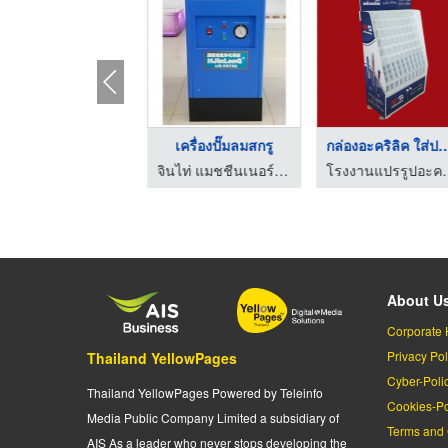
เครื่องซีลฝาถ้วยพลาส ...
เครื่องปั๊มลมสกรู
กล่องอะคริลิค ใส่
บริษัท พีดับบลิวเค เอ็นจิเนียริ่ง เทอร์โมฟอร์มเมอร์ จำกัด
จินไท่ แมชชีนเนอร์รี่-เครื่องฉีดพลาสติก
โรงงานแปรรูปอ
About U
Corporate 
Privacy Pol
Thailand YellowPages
Cyber-Poli
Thailand YellowPages Powered by Teleinfo
Cookies-Po
Media Public Company Limited a subsidiary of
Terms and 
AIS As a leader who never stops developing the