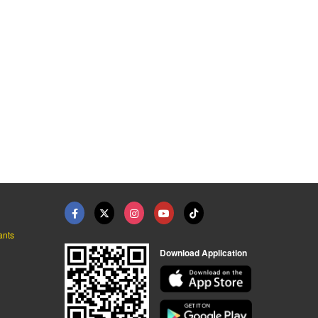
ants
Download Application