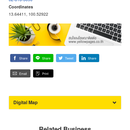
Coordinates
13.64411, 100.52922
Share
Share
Tweet
Share
Email
Print
Digital Map
Related Business