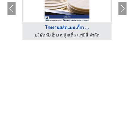
โรงงานผลิตแผ่นเกี๊ยว ...
บริษัท พี.เอ็ม.เค.นู้ดเดิ้ล แฟมิลี่ จำกัด
บร