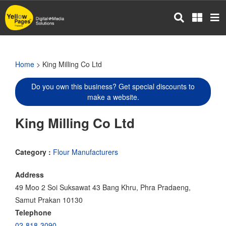
Skip
to
main
content
Home
> King Milling Co Ltd
Do you own this business? Get special discounts to
make a website.
King Milling Co Ltd
Category :
Flour Manufacturers
Address
49 Moo 2 Soi Suksawat 43 Bang Khru, Phra Pradaeng,
Samut Prakan 10130
Telephone
02-818-3090