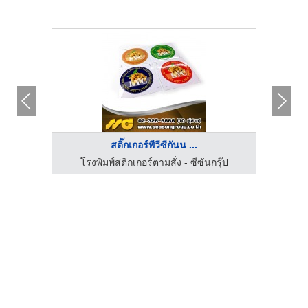
สติ๊กเกอร์พีวีซีกันน ...
ภัณฑ์
โรงพิมพ์สติกเกอร์ตามสั่ง - ซีซันกรุ๊ป
ผลิต