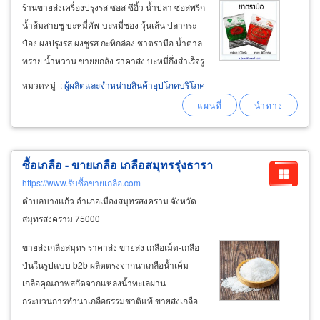
ร้านขายส่งเครื่องปรุงรส ซอส ซีอิ้ว น้ำปลา ซอสพริก
น้ำส้มสายชู บะหมี่คัพ-บะหมี่ซอง วุ้นเส้น ปลากระ
ป๋อง ผงปรุงรส ผงชูรส กะทิกล่อง ชาตรามือ น้ำตาล
ทราย น้ำหวาน ขายยกลัง ราคาส่ง บะหมี่กึ่งสำเร็จรู
ปมาม่าบิ๊กแพ็คราคาส่ง มาม่าบิ๊กแพ็ครสต้มยำกุ้ง
หมวดหมู่
:
ผู้ผลิตและจำหน่ายสินค้าอุปโภคบริโภค
น้ำข้น 90กรัม x 24ซอง ขายยกลัง มาม่าคัพรส
ต้มยำกุ้งน้ำข้น60
ซื้อเกลือ - ขายเกลือ เกลือสมุทรรุ่งธารา
https://www.รับซื้อขายเกลือ.com
ตำบลบางแก้ว อำเภอเมืองสมุทรสงคราม จังหวัด
สมุทรสงคราม 75000
ขายส่งเกลือสมุทร ราคาส่ง ขายส่ง เกลือเม็ด-เกลือ
ป่นในรูปแบบ b2b ผลิตตรงจากนาเกลือน้ำเค็ม
เกลือคุณภาพสกัดจากแหล่งน้ำทะเลผ่าน
กระบวนการทำนาเกลือธรรมชาติแท้ ขายส่งเกลือ
อุตสาหกรรมอาหาร เกลืออุตสาหกรรมเครื่องปรุงรส