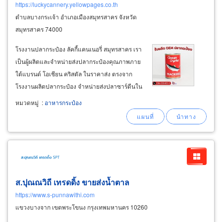
https://luckycannery.yellowpages.co.th
ตำบลบางกระเจ้า อำเภอเมืองสมุทรสาคร จังหวัด
สมุทรสาคร 74000
โรงงานปลากระป๋อง ลัคกี้แคนเนอรี่ สมุทรสาคร เรา
เป็นผู้ผลิตและจำหน่ายส่งปลากระป๋องคุณภาพภาย
ใต้แบรนด์ โอเชียน คริสตัล ในราคาส่ง ตรงจาก
โรงงานผลิตปลากระป๋อง จำหน่ายส่งปลาซาร์ดีนใน
ซอสมะเขือเทศ ทั้งแบบธรรมดาและแบบเผ็ด
หมวดหมู่
:
อาหารกระป๋อง
จำหน่ายส่งปลาซาร์ดีนในน้ำเกลือ จำหน่ายส่งปลา
ซาร์ดีนในน้ำมัน จำหน่ายส่งปลาแมคเคอเรลใน
ซอสมะเขือเทศ
ส.ปุณณวิถี เทรดดิ้ง ขายส่งน้ำตาล
https://www.s-punnawithi.com
แขวงบางจาก เขตพระโขนง กรุงเทพมหานคร 10260