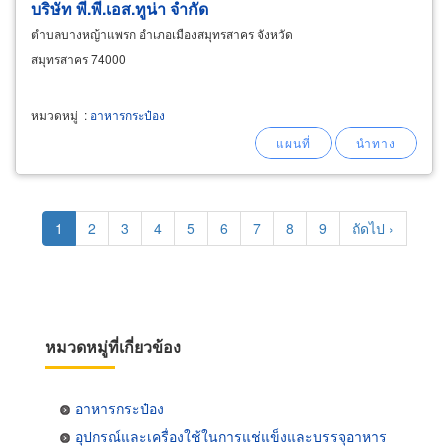
บริษัท พี.พี.เอส.ทูน่า จำกัด
ตำบลบางหญ้าแพรก อำเภอเมืองสมุทรสาคร จังหวัด
สมุทรสาคร 74000
หมวดหมู่
:
อาหารกระป๋อง
Pagination
Current
1
Page
2
Page
3
Page
4
Page
5
Page
6
Page
7
Page
8
Page
9
Next
ถัดไป ›
page
page
หมวดหมู่ที่เกี่ยวข้อง
อาหารกระป๋อง
อุปกรณ์และเครื่องใช้ในการแช่แข็งและบรรจุอาหาร