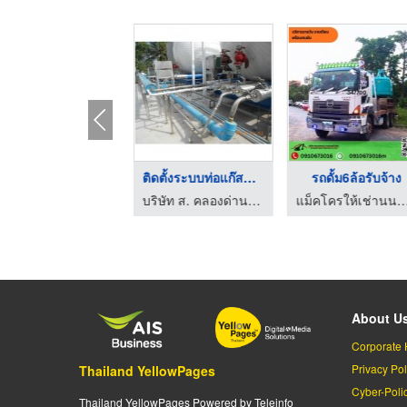
ับติดตั้งท่อแก๊สออ ...
ติดตั้งระบบท่อแก๊สหน ...
รถดั้ม6ล้อรับจ้าง
บริษัท ส. คลองด่าน เทคโนโลยี จำกัด
บริษัท ส. คลองด่าน เทคโนโลยี จำกัด
แม็คโครให้เช่านนทบุรี - อาหมวยแหม่ม 
About U
Corporate 
Privacy Pol
Thailand YellowPages
Cyber-Poli
Thailand YellowPages Powered by Teleinfo