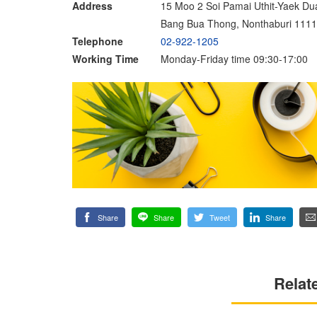
Address
15 Moo 2 Soi Pamai Uthit-Yaek Dua
Bang Bua Thong, Nonthaburi 111
Telephone
02-922-1205
Working Time
Monday-Friday time 09:30-17:00
Share
Share
Tweet
Share
Relat