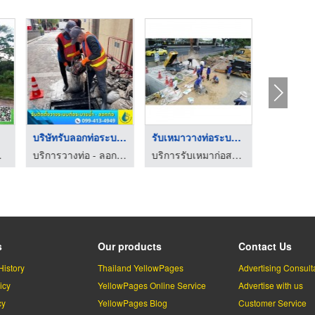
บริษัทรับลอกท่อระบาย ...
รับเหมาวางท่อระบายน้ ...
แทรคเตอร์
บริการวางท่อ - ลอกท่อกรุงเทพปริมณฑล
บริการรับเหมาก่อสร้าง ปทุมธานี
s
Our products
Contact Us
History
Thailand YellowPages
Advertising Consult
icy
YellowPages Online Service
Advertise with us
cy
YellowPages Blog
Customer Service