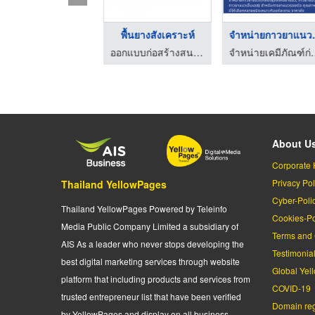
ับติดตั้งระบบสีพื้น ...
พื้นยางสังเคราะห์
จำหน่าย
ออกแบบก่อสร้างสนามกีฬา
จำหน่ายเคมีภัณฑ์ก่อสร้
About U
Corporate 
Privacy Pol
Thailand YellowPages
Cyber-Poli
Thailand YellowPages Powered by Teleinfo
Cookies-Po
Media Public Company Limited a subsidiary of
Terms and 
AIS As a leader who never stops developing the
Testimonia
best digital marketing services through website
Global Yel
platform that including products and services from
COVID-19
trusted entrepreneur list that have been verified
Domain regi
by YellowPages and display on all business