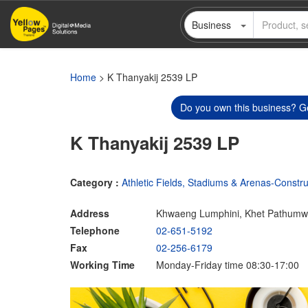
Skip
Business
to
main
content
Home
> K Thanyakij 2539 LP
Do you own this business? Ge
K Thanyakij 2539 LP
Category :
Athletic Fields, Stadiums & Arenas-Constru
Address
Khwaeng Lumphini, Khet Pathumw
Telephone
02-651-5192
Fax
02-256-6179
Working Time
Monday-Friday time 08:30-17:00