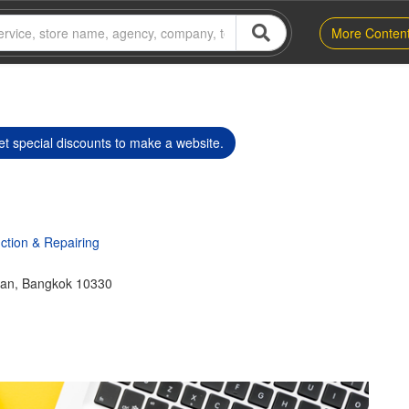
More Conten
t special discounts to make a website.
ction & Repairing
an, Bangkok 10330