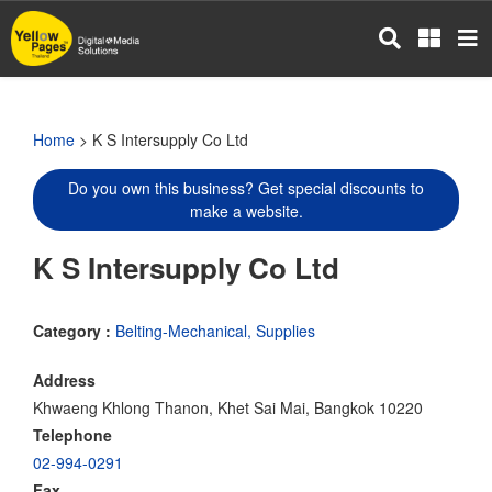
Skip
to
main
content
Home
> K S Intersupply Co Ltd
Do you own this business? Get special discounts to
make a website.
K S Intersupply Co Ltd
Category :
Belting-Mechanical, Supplies
Address
Khwaeng Khlong Thanon, Khet Sai Mai, Bangkok 10220
Telephone
02-994-0291
Fax