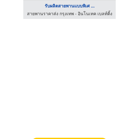
รับผลิตสายพานแบบพิเศ ...
ลท์ติ้ง
สายพานราคาส่ง กรุงเทพ - อินโนเทค เบลท์ติ้ง
สายพาน