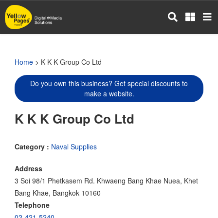
Skip
to
main
content
Home
> K K K Group Co Ltd
Do you own this business? Get special discounts to
make a website.
K K K Group Co Ltd
Category :
Naval Supplies
Address
3 Soi 98/1 Phetkasem Rd. Khwaeng Bang Khae Nuea, Khet
Bang Khae, Bangkok 10160
Telephone
02-421-5240