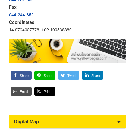
Fax
044-244-852
Coordinates
14.9764027778, 102.109538889
Share
Share
Tweet
Share
Email
Print
Digital Map