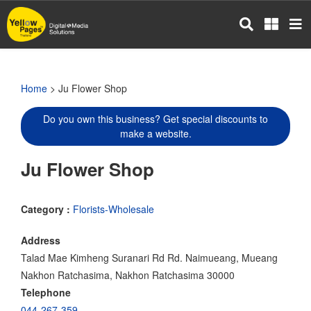
Skip
to
main
content
Home
> Ju Flower Shop
Do you own this business? Get special discounts to
make a website.
Ju Flower Shop
Category :
Florists-Wholesale
Address
Talad Mae Kimheng Suranari Rd Rd. Naimueang, Mueang
Nakhon Ratchasima, Nakhon Ratchasima 30000
Telephone
044-267-359