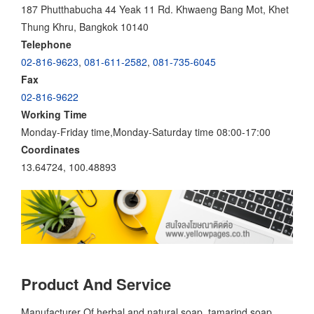
187 Phutthabucha 44 Yeak 11 Rd. Khwaeng Bang Mot, Khet
Thung Khru, Bangkok 10140
Telephone
02-816-9623
,
081-611-2582
,
081-735-6045
Fax
02-816-9622
Working Time
Monday-Friday time,Monday-Saturday time 08:00-17:00
Coordinates
13.64724, 100.48893
Product And Service
Manufacturer Of herbal and natural soap, tamarind soap,