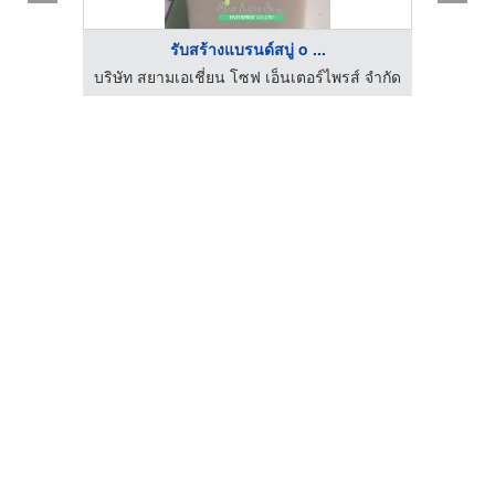
รับสร้างแบรนด์สบู่ o ...
ส์ จำกัด
บริษัท สยามเอเชี่ยน โซฟ เอ็นเตอร์ไพรส์ จำกัด
บริษัท 