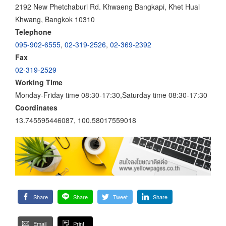
2192 New Phetchaburi Rd. Khwaeng Bangkapi, Khet Huai
Khwang, Bangkok 10310
Telephone
095-902-6555
,
02-319-2526
,
02-369-2392
Fax
02-319-2529
Working Time
Monday-Friday time 08:30-17:30,Saturday time 08:30-17:30
Coordinates
13.745595446087, 100.58017559018
Share
Share
Tweet
Share
Email
Print