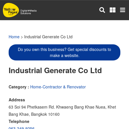
Skip
to
main
content
Home
> Industrial Generate Co Ltd
Do you own this business? Get special discounts to
make a website.
Industrial Generate Co Ltd
Category :
Home-Contractor & Renovator
Address
63 Soi 94 Phetkasem Rd. Khwaeng Bang Khae Nuea, Khet
Bang Khae, Bangkok 10160
Telephone
063-249-9256