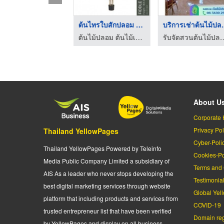
รับเหมาปูหญ้า อยุุธย ...
ต้นไทรใบสักปลอม กรุง ...
บริการเช่
ไร่หญ้า จ๋า หรือ มนู
ต้นไม้ปลอม ต้นไม้เหมือนจริง เกรดพรีเมี่ยม - มาดามขจี
รับจัดสวนต้นไม้ปลอม - ธน
About U
Corporate 
Privacy Pol
Thailand YellowPages
Cyber-Poli
Thailand YellowPages Powered by Teleinfo
Cookies-Po
Media Public Company Limited a subsidiary of
Terms and 
AIS As a leader who never stops developing the
Testimonia
best digital marketing services through website
Global Yel
platform that including products and services from
COVID-19
trusted entrepreneur list that have been verified
Domain regi
by YellowPages and display on all business