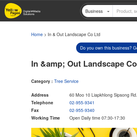
Skip
Business
to
main
content
Home
> In & Out Landscape Co Ltd
Do you own this business? Ge
In &amp; Out Landscape Co
Category :
Tree Service
Address
60 Moo 10 Liapkhlong Sipsong R
Telephone
02-955-9341
Fax
02-955-9340
Working Time
Open Daily time 07:30-17:30