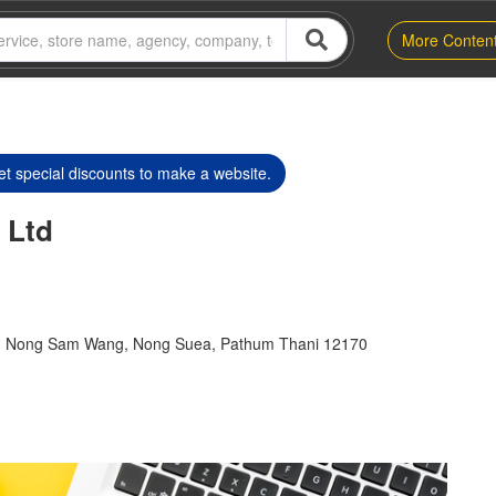
More Conten
t special discounts to make a website.
 Ltd
d. Nong Sam Wang, Nong Suea, Pathum Thani 12170