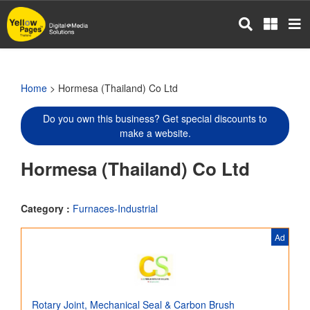
Skip
to
main
content
Home
> Hormesa (Thailand) Co Ltd
Do you own this business? Get special discounts to
make a website.
Hormesa (Thailand) Co Ltd
Category :
Furnaces-Industrial
Ad
Rotary Joint, Mechanical Seal & Carbon Brush