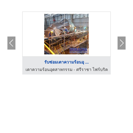
รับซ่อมเตาความร้อนอุ ...
ยริ่ง
เตาความร้อนอุตสาหกรรม - ศรีราชา ไฟร์บริค
เตาควา