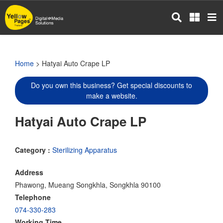
Skip
to
main
content
Home
> Hatyai Auto Crape LP
Do you own this business? Get special discounts to
make a website.
Hatyai Auto Crape LP
Category :
Sterilizing Apparatus
Address
Phawong, Mueang Songkhla, Songkhla 90100
Telephone
074-330-283
Working Time