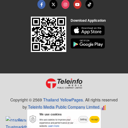
Download Application
Copyright © 2569
Thailand YellowPages.
All rights reserved
by
Teleinfo Media Public Company Limited.
We use cookies
Setting
Accept
We use cookies to improve your
experience and performance on our
website.
Learn more