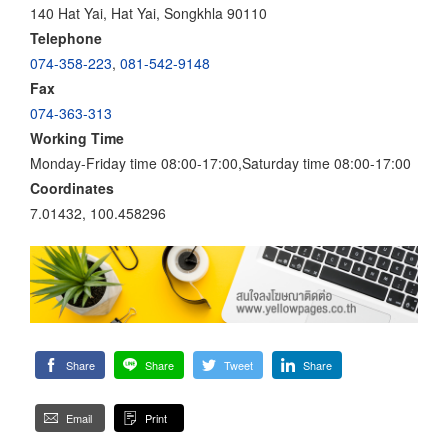
140 Hat Yai, Hat Yai, Songkhla 90110
Telephone
074-358-223
,
081-542-9148
Fax
074-363-313
Working Time
Monday-Friday time 08:00-17:00,Saturday time 08:00-17:00
Coordinates
7.01432, 100.458296
Share
Share
Tweet
Share
Email
Print