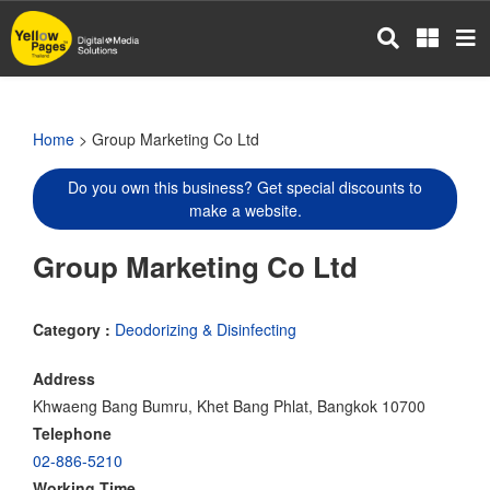
Skip
to
main
content
Home
> Group Marketing Co Ltd
Do you own this business? Get special discounts to
make a website.
Group Marketing Co Ltd
Category :
Deodorizing & Disinfecting
Address
Khwaeng Bang Bumru, Khet Bang Phlat, Bangkok 10700
Telephone
02-886-5210
Working Time