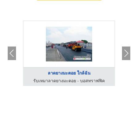
ลาดยางมะตอย ใกล้ฉัน
ฟิค
รับเหมาลาดยางมะตอย - บอสทราฟฟิค
รั