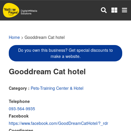
Skip
to
main
content
Home
> Gooddream Cat hotel
Do you own this business? Get special discounts to
make a website.
Gooddream Cat hotel
Category :
Pets-Training Center & Hotel
Telephone
093-564-9935
Facebook
https://www.facebook.com/GoodDreamCatHotel/?_rdr
Coordinates