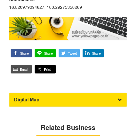
16.820979094627, 100.29275350269
Share
Share
Tweet
Share
Email
Print
Digital Map
Related Business