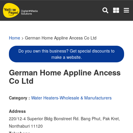
Skip
to
main
content
Home
> German Home Appline Ancess Co Ltd
Do you own this business? Get special discounts to
make a website.
German Home Appline Ancess
Co Ltd
Category :
Water Heaters-Wholesale & Manufacturers
Address
220/12-4 Superior Bldg Bonstreet Rd. Bang Phut, Pak Kret,
Nonthaburi 11120