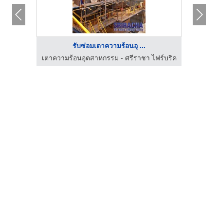
รับซ่อมเตาความร้อนอุ ...
ยริ่ง
เตาความร้อนอุตสาหกรรม - ศรีราชา ไฟร์บริค
เตาควา