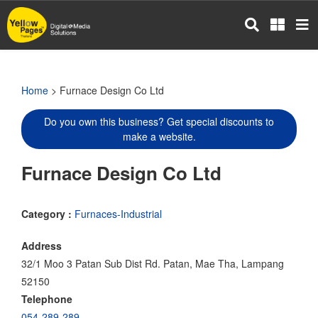
Skip
to
main
content
Home
> Furnace Design Co Ltd
Do you own this business? Get special discounts to
make a website.
Furnace Design Co Ltd
Category :
Furnaces-Industrial
Address
32/1 Moo 3 Patan Sub Dist Rd. Patan, Mae Tha, Lampang
52150
Telephone
054-289-289