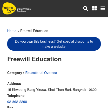
Skip
to
main
content
Home
> Freewill Education
Do you own this business? Get special discounts to
make a website.
Freewill Education
Category :
Educational Oversea
Address
15 Khwaeng Bang Yiruea, Khet Thon Buri, Bangkok 10600
Telephone
02-862-2298
Fax