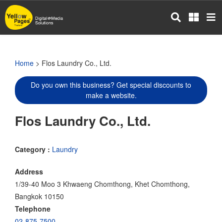
Skip
to
main
content
Home
> Flos Laundry Co., Ltd.
Do you own this business? Get special discounts to
make a website.
Flos Laundry Co., Ltd.
Category :
Laundry
Address
1/39-40 Moo 3 Khwaeng Chomthong, Khet Chomthong,
Bangkok 10150
Telephone
02-875-7500