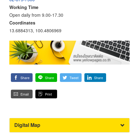
Working Time
Open daily from 9.00-17.30
Coordinates
13.6884313, 100.4806969
Share
Share
Tweet
Share
Email
Print
Digital Map