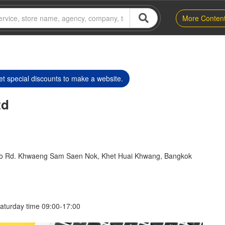
More Conten
t special discounts to make a website.
td
ao Rd. Khwaeng Sam Saen Nok, Khet Huai Khwang, Bangkok
aturday time 09:00-17:00