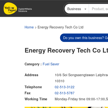
Skip
Business
to
main
content
Home
> Energy Recovery Tech Co Ltd
Do you own this business? Ge
Energy Recovery Tech Co L
Category :
Fuel Saver
Address
10/6 Soi Songsaengtawan Latphr
10310
Telephone
02-513-3122
Fax
02-513-5787
Working Time
Monday-Friday time 09:00-17:00,S