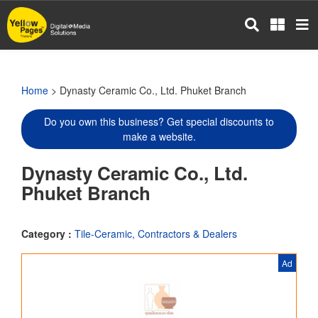
Skip
to
main
content
Home
> Dynasty Ceramic Co., Ltd. Phuket Branch
Do you own this business? Get special discounts to
make a website.
Dynasty Ceramic Co., Ltd.
Phuket Branch
Category :
Tile-Ceramic, Contractors & Dealers
Ad