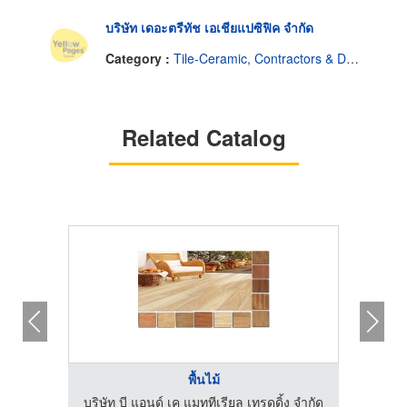
บริษัท เดอะตรีทัช เอเชียแปซิฟิค จำกัด
Category :
Tile-Ceramic, Contractors & Dealers
Related Catalog
พื้นไม้
ง จำกัด
บริษัท บี แอนด์ เค แมททีเรียล เทรดดิ้ง จำกัด
บริษัท