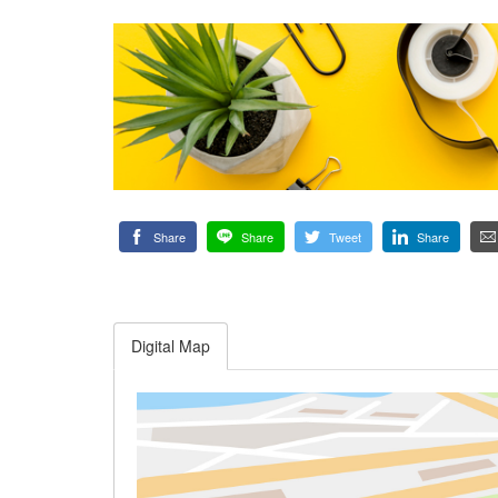
Share
Share
Tweet
Share
Digital Map