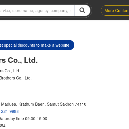
More Conten
t special discounts to make a website.
s Co., Ltd.
s Co., Ltd.
rothers Co., Ltd.
ng Maduea, Krathum Baen, Samut Sakhon 74110
-221-9988
Saturday time 09:00-15:00
554