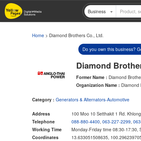
Skip
Business
to
main
content
Home
> Diamond Brothers Co., Ltd.
Do you own this business? Ge
Diamond Brother
Former Name :
Diamond Brother
Organization Name :
Diamond B
Category :
Generators & Alternators-Automotive
Address
100 Moo 10 Setthakit 1 Rd. Khlo
Telephone
088-880-4400
,
063-227-2299
,
063
Working Time
Monday-Friday time 08:30-17:30, 
Coordinates
13.633051508635, 100.29623970