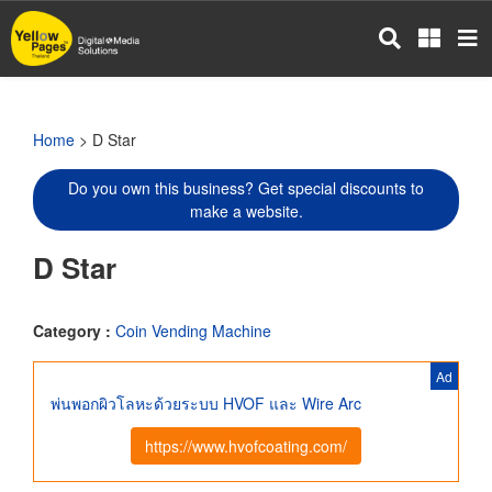
Skip
to
main
content
Home
> D Star
Do you own this business? Get special discounts to
make a website.
D Star
Category :
Coin Vending Machine
Ad
พ่นพอกผิวโลหะด้วยระบบ HVOF และ Wire Arc
https://www.hvofcoating.com/