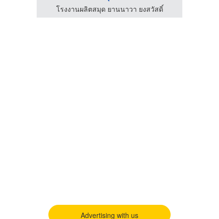
ดิ์
โรงงานผลิตสมุด ยานนาวา ยงสวัสดิ์
โร
Advertising with us