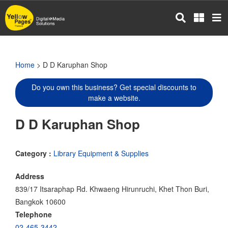
Skip
to
main
content
Home
> D D Karuphan Shop
Do you own this business? Get special discounts to
make a website.
D D Karuphan Shop
Category :
Library Equipment & Supplies
Address
839/17 Itsaraphap Rd. Khwaeng Hirunruchi, Khet Thon Buri,
Bangkok 10600
Telephone
02-465-3442